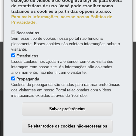
exibição de vídeos e do Google Analytics para coleta
Fa
W
de estatísticas de uso. Você pode escolher como
ce
ha
tratamos os cookies a partir das opções abaixo.
Tw
bo
ts
Para mais informações, acesse nossa Política de
Voltar
Início
Imprimir
Baixar
itt
Privacidade.
ok
Ap
er
p
Necessários
Sem esse tipo de cookie, nosso portal não funciona
plenamente. Esses cookies não coletam informações sobre o
visitante.
DENUNCIE CORRUPÇÃO
Estatísticos
Esses cookies nos ajudam a entender como os visitantes
OUVIDORIA
interagem com nosso site. As informações são coletadas
anonimamente, não identificam o visitante.
Propaganda
MAPA DO SITE
Cookies de propaganda são usados para rastrear preferências
dos visitantes em nosso Portal relacionadas com vídeos
institucionais exibidos através do YouTube.
Navegação
principal
Salvar preferências
PCPR - POLÍCIA CIVIL DO PARANÁ
Rejeitar todos os cookies não-necessários
Avenida Iguaçu, 470 - Rebouças
-
80230-020
-
Curitiba
-
PR
MAPA