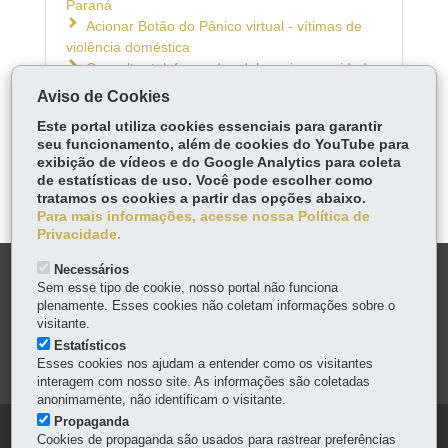
Paraná
Acionar Botão do Pânico virtual - vítimas de
violência doméstica
Consultar telefones das delegacias e unidades
da Polícia Civil
Aviso de Cookies
Este portal utiliza cookies essenciais para garantir
seu funcionamento, além de cookies do YouTube para
ÓRGÃO RESPONSÁVEL
exibição de vídeos e do Google Analytics para coleta
de estatísticas de uso. Você pode escolher como
DEIXE SUA OPINIÃO
tratamos os cookies a partir das opções abaixo.
Para mais informações, acesse nossa Política de
Privacidade.
Necessários
DENUNCIE CORRUPÇÃO
Sem esse tipo de cookie, nosso portal não funciona
plenamente. Esses cookies não coletam informações sobre o
OUVIDORIA
visitante.
Estatísticos
Esses cookies nos ajudam a entender como os visitantes
MAPA DO SITE
interagem com nosso site. As informações são coletadas
anonimamente, não identificam o visitante.
Propaganda
Navegação
Cookies de propaganda são usados para rastrear preferências