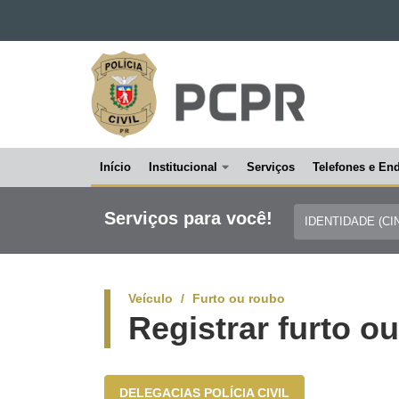
Ir para o conteúdo
POLÍCIA
Ir para a navegação
CIVIL
Ir para a busca
DO
Mapa do site
PARANÁ
Início
Institucional
Serviços
Telefones e En
Navegação
principal
Serviços para você!
IDENTIDADE (CI
ASSISTÊNCIA
Veículo
Furto ou roubo
Registrar furto o
DELEGACIAS POLÍCIA CIVIL