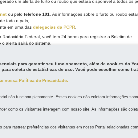
gerado um alerta de furto ou roubo que estará disponível a todos os po
rnet
ou pelo
telefone 191.
As informações sobre o furto ou roubo esta
 de todo o país;
ente em uma das
delegacias da PCPR
.
cia Rodoviária Federal, você tem 24 horas para registrar o Boletim de
 o alerta sairá do sistema.
essenciais para garantir seu funcionamento, além de cookies do Y
são imediatos.
 para coleta de estatísticas de uso. Você pode escolher como tra
e nossa Política de Privacidade.
rtal não funciona plenamente. Esses cookies não coletam informações sobre 
der como os visitantes interagem com nosso site. As informações são cole
MAPA D
para rastrear preferências dos visitantes em nosso Portal relacionadas com 