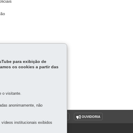
liciais
rão
ouTube para exibição de
tamos os cookies a partir das
o visitante.
tadas anonimamente, não
O SITE
DENUNCIE CORRUPÇÃO
OUVIDORIA
vídeos institucionais exibidos