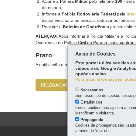
Acione a
Polícia Militar
pelo telefone
190 -
será 
do estado;
Informe a
Polícia Rodoviária Federal
pela
inte
disponíveis para os policiais rodoviários federais
Registre o
Boletim de Ocorrência
presencialm
ATENÇÃO!
Após informar a Polícia Militar e a Polí
Ocorrência na Polícia Civil do Paraná, caso contrário
Aviso de Cookies
Prazo
Este portal utiliza cookies 
A notificação e o registro do boletim de ocorrência 
vídeos e do Google Analytics
opções abaixo.
Para mais informações, acess
DELEGACIAS POLÍCIA CIVIL
Necessários
Sem esse tipo de cookie, nosso po
Estatísticos
Esses cookies nos ajudam a enten
identificam o visitante.
Propaganda
Cookies de propaganda são usados 
através do YouTube.